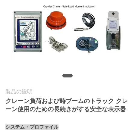
質
管
理
私
達
に
連
製品の説明
絡
クレーン負荷および時ブームのトラック クレ
し
ーン使用のための長続きがする安全な表示器
て
システム・プロファイル
下