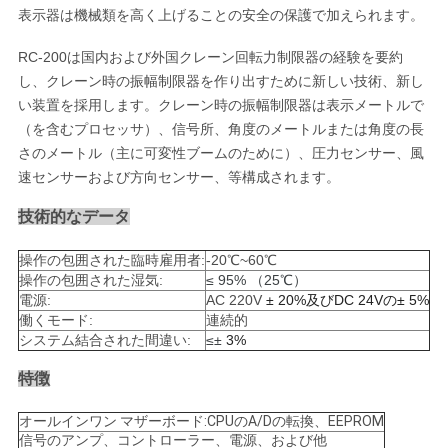
表示器は
機械類を高く上げることの安全の保護で加えられます。
さ
RC-200は国内および外国クレーン回転力制限器の経験を要約
い
し、クレーン時の振幅制限器を作り出すために新しい技術、新し
い装置を採用します。クレーン時の振幅制限器は表示メートルで
（を含むプロセッサ）、信号所、角度のメートルまたは角度の長
引
さのメートル（主に可変性ブームのために）、圧力センサー、風
用
速センサーおよび方向センサー、等構成されます。
を
技術的なデータ
要
操作の包囲された臨時雇用者:
-20℃~60℃
操作の包囲された湿気:
≤ 95% （25℃）
求
電源:
AC 220V
± 20%及びDC 24Vの± 5%
働くモード:
連続的
し
システム結合された間違い:
≤±
3%
て
特徴
下
オールインワン マザーボード:CPUのA/Dの転換、EEPROM
信号のアンプ、コントローラー、電源、および他