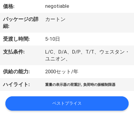
達
All
negotiable
価格:
Rights
に
Reserved.
パッケージの詳
カートン
つ
細:
い
受渡し時間:
5-10日
て
支払条件:
L/C、D/A、D/P、T/T、ウェスタン・
ユニオン、
工
供給の能力:
2000セット/年
場
,
ハイライト:
重量の表示器の荷重計
負荷時の振幅制限器
旅
行
ベストプライス
品