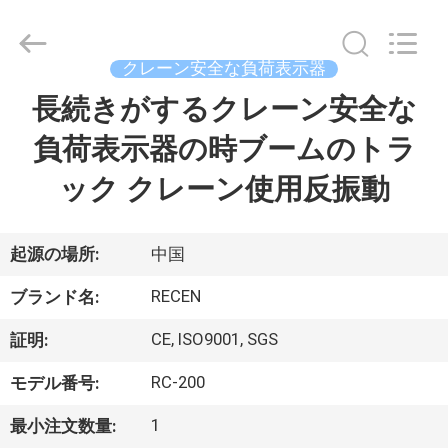
品
質
タ
ワ
ー
クレーン安全な負荷表示器
ク
レ
長続きがするクレーン安全な
家
ー
ン
の
負荷表示器の時ブームのトラ
負
荷
プ
時
ック クレーン使用反振動
の
表
ロ
示
器
サ
ダ
起源の場所:
中国
プ
ラ
イ
ク
RECEN
ブランド名:
ヤ
ー.
Copyright
ト
CE, ISO9001, SGS
証明:
©
2020
-
2025
RC-200
モデル番号:
Chengdu
私
Recen
Technology
1
最小注文数量:
Co.,
Ltd..