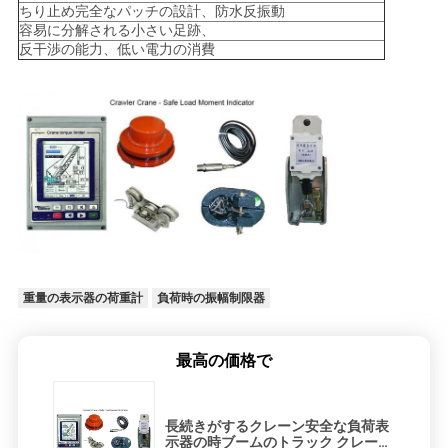
さ
ちり止め完全なパッチの設計、防水反振動
容易に分解される小さい足跡、
い
反干渉の能力、低い電力の消費
地
図
PRIVACY
POLICY
重量の表示器の荷重計
負荷時の振幅制限器
最高の価格で
長続きがするクレーン安全な負荷表
示器の時ブームのトラック クレーン