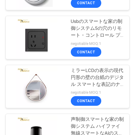
達
CONTACT
に
Usbのスマートな家の制
つ
7
御システム5の穴のリモ
い
クレーン安全な負荷
ート・コントロール プ
ラグのソケット
negotiable MOQ:1
て
表示器
CONTACT
工
ミラーLCDの表示の現代
円形の壁の台紙のデジタ
場
ル スマートな表記のナ
31
旅
ノ ガラス
negotiable MOQ:1
タワー クレーン反
CONTACT
行
衝突システム
声制御スマートな家の制
品
御システム ハイファイ
無線スマートなAIのスピ