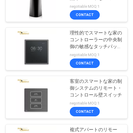
質
ーカーWiFi
negotiable MOQ:1
管
CONTACT
14
理
ビデオ モニタリン
理性的でスマートな家の
コントローラーの中央制
グ システム
私
御の敏感なタッチパッド
のPC材料
negotiable MOQ:1
達
CONTACT
に
連
客室のスマートな家の制
26
御システムのリモート・
タワー クレーンの
絡
コントロール壁スイッチ
negotiable MOQ:1
し
予備品
CONTACT
て
下
複式アパートのリモー