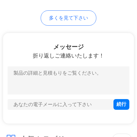
さ
26
い
多くを見て下さい
建築材の試験装置
地
メッセージ
図
折り返しご連絡いたします！
PRIVACY
19
POLICY
スマートな家の制
御システム