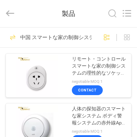
示
器
supplier.
製品
Copyright
©
2020
-
家
2026
19
Chengdu
中国 スマートな家の制御システム
Recen
タワー クレーンの
Technology
Co.,
Ltd..
プ
All
負荷時の表示器
Rights
リモート・コントロール
Reserved.
ロ
スマートな家の制御シス
テムの理性的なソケット
ダ
のWifiのスマートなプラ
negotiable MOQ:1
グ
ク
CONTACT
6
ト
自動安全な負荷表示
人体の探知器のスマート
な家システム ボディ警
器
私
報システムの赤外線App
のリモート
negotiable MOQ:1