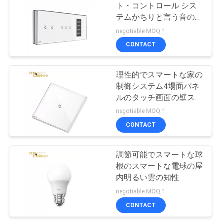
ト・コントロール シス
さ
テムかちりと言う音のス
14
マートな壁スイッチ指紋
negotiable MOQ:1
い
タワーのクレーン
の時間出席
CONTACT
制御のパネル
引
理性的でスマートな家の
制御システム4場面パネ
用
ルのタッチ画面の壁スイ
を
ッチ
negotiable MOQ:1
CONTACT
要
16
中断されたプラッ
求
調節可能でスマートな球
し
根のスマートな電球の屋
トホームのゴンド
内明るい雲の知性
て
negotiable MOQ:1
ラ
下
CONTACT