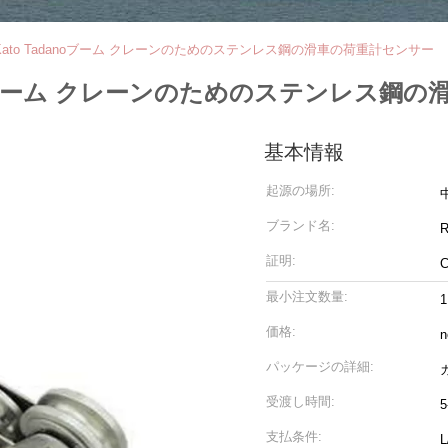
ato Tadanoブーム クレーンのためのステンレス鋼の滑車の荷重計センサー
anoブーム クレーンのためのステンレス鋼
基本情報
起源の場所:
ブランド名:
証明:
C
最小注文数量:
1
価格:
n
パッケージの詳細:
受渡し時間:
5
支払条件: