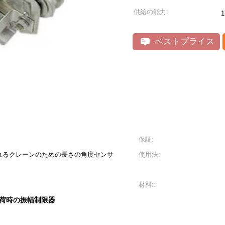
供給の能力:
ベストプライス
保証:
れるクレーンのための長さの角度センサ
使用法:
材料::
荷時の振幅制限器