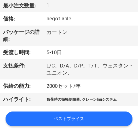
達
1
最小注文数量:
に
negotiable
価格:
つ
パッケージの詳
カートン
い
細:
て
受渡し時間:
5-10日
支払条件:
L/C、D/A、D/P、T/T、ウェスタン・
工
ユニオン、
場
供給の能力:
2000セット/年
旅
,
ハイライト:
負荷時の振幅制限器
クレーンlmiシステム
行
ベストプライス
品