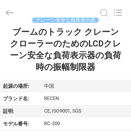
品
質
タ
ワ
ー
クレーン安全な負荷表示器
ク
レ
ブームのトラック クレーン
家
ー
ン
の
クローラーのためのLCDクレ
負
荷
プ
時
ーン安全な負荷表示器の負荷
の
表
ロ
示
時の振幅制限器
器
supplier.
ダ
Copyright
©
2020
ク
起源の場所:
中国
-
2025
Chengdu
ト
RECEN
Recen
ブランド名:
Technology
Co.,
Ltd..
CE, ISO9001, SGS
証明:
All
私
Rights
Reserved.
RC-200
モデル番号: