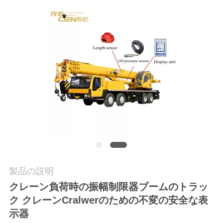
質
管
理
私
達
に
連
絡
製品の説明
し
クレーン負荷時の振幅制限器ブームのトラッ
て
ク クレーンCralwerのための不変の安全な表
示器
下