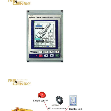
さ
い
地
図
PRIVACY
POLICY