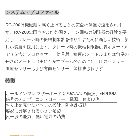
さ
システム・プロファイル
い
RC-200は
機械類を高く上げることの安全の保護で適用されま
す。RC-200は国内および外国クレーン回転力制限器の経験を要
約し、クレーン時の振幅制限器を作り出すために新しい技術、新
引
しい装置を採用します。クレーン時の振幅制限器は表示メートル
用
で（を含むプロセッサ）、信号所、角度のメートルまたは角度の
長さのメートル（主に可変性ブームのために）、圧力センサー、
を
風速センサーおよび方向センサー、等構成されます。
要
特徴
求
オールインワン マザーボード:CPUのA/Dの転換、EEPROM
信号のアンプ、コントローラー、電源、および他
し
ちり止め完全なパッチの設計、防水反振動
容易に分解される小さい足跡、
て
反干渉の能力、低い電力の消費
下