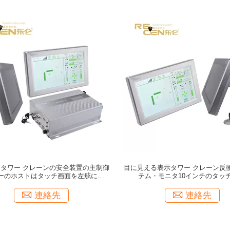
 タワー クレーンの安全装置の主制御
目に見える表示タワー クレーン反
ーのホストはタッチ画面を左舷に取り
テム・モニタ10インチのタッ
ます
連絡先
連絡先