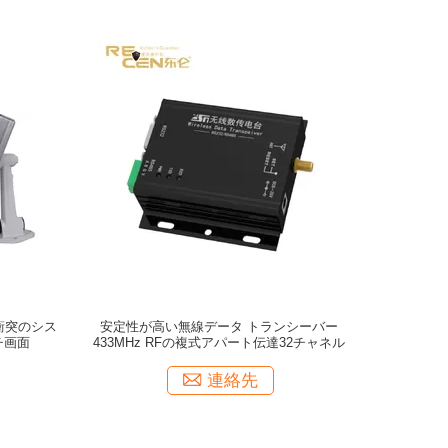
衝突のシス
安定性が高い無線データ トランシーバー
チ画面
433MHz RFの複式アパート伝達32チャネル
連絡先