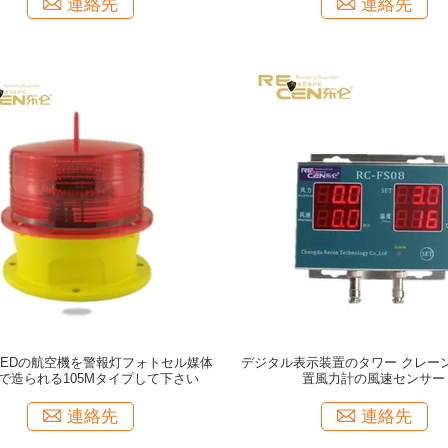
連絡先
連絡先
LEDの航空機を警報灯フォトセル媒体
デジタル表示装置のタワー クレー
で造られる105Mタイプして下さい
置風力計の風速センサー
連絡先
連絡先