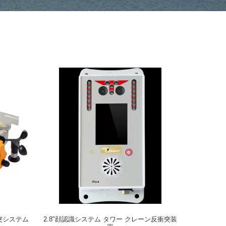
突システム
2.8"顔認識システム タワー クレーン反衝突装