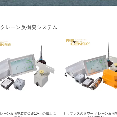
 クレーン反衝突システム
クレーン反衝突装置伝達10kmの風上に
トップレスのタワー クレーン反衝