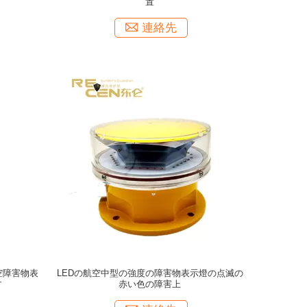
置
連絡先
空障害物表
LEDの航空中型の強度の障害物表示燈の点滅の
す
赤い色の障害上