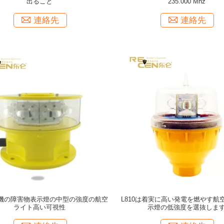
出ること
235.000 Mhz
連絡先
連絡先
機の障害物表示燈の中型の強度の航空
L810は着実に高い発電を燃やす航
ライト高い可視性
示燈の低強度を選抜しま