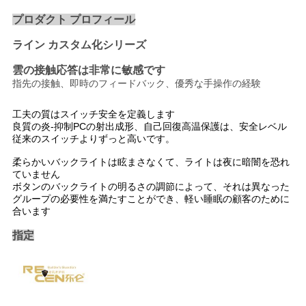
さ
プロダクト プロフィール
ライン カスタム化シリーズ
い
雲の接触応答は非常に敏感です
指先の接触、即時のフィードバック、優秀な手操作の経験
引
工夫の質はスイッチ安全を定義します
用
良質の炎-抑制PCの射出成形、自己回復高温保護は、安全レベル
従来のスイッチよりずっと高いです。
を
柔らかいバックライトは眩まさなくて、ライトは夜に暗闇を恐れ
要
ていません
ボタンのバックライトの明るさの調節によって、それは異なった
グループの必要性を満たすことができ、軽い睡眠の顧客のために
求
合います
し
指定
て
下