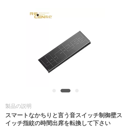
質
管
理
私
達
に
連
絡
し
製品の説明
スマートなかちりと言う音スイッチ制御壁ス
て
イッチ指紋の時間出席を転換して下さい
下