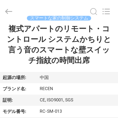
示
器
supplier.
Copyright
©
スマートな家の制御システム
2020
-
複式アパートのリモート・コ
家
2026
Chengdu
Recen
Technology
ントロール システムかちりと
Co.,
Ltd..
プ
All
言う音のスマートな壁スイッ
Rights
Reserved.
ロ
チ指紋の時間出席
ダ
ク
起源の場所:
中国
ト
RECEN
ブランド名:
CE, ISO9001, SGS
証明:
私
RC-SM-013
モデル番号: