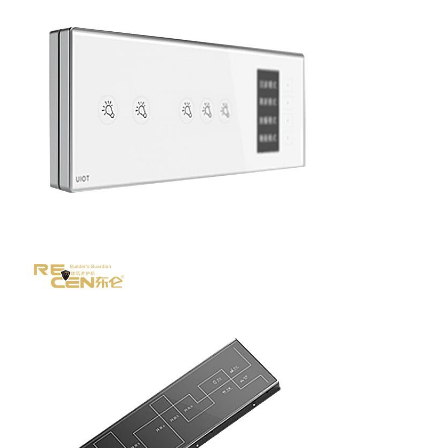
さ
い
地
図
PRIVACY
POLICY