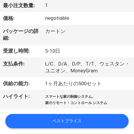
達
1
最小注文数量:
に
negotiable
価格:
つ
パッケージの詳
カートン
い
細:
て
受渡し時間:
5-10日
支払条件:
L/C、D/A、D/P、T/T、ウェスタン・
工
ユニオン、MoneyGram
場
供給の能力:
1ヶ月あたりの500セット
旅
,
ハイライト:
スマートな家の制御システム
行
家のリモート・コントロール システム
ベストプライス
品