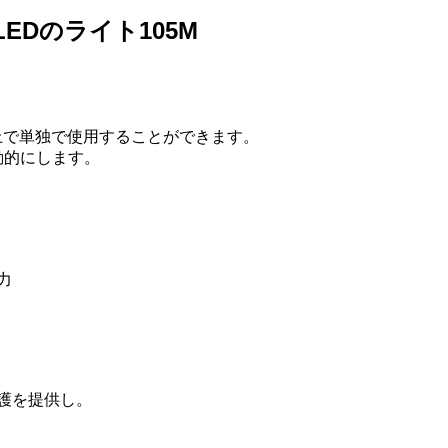
EDのライト105M
の上で単独で使用することができます。
動的にします。
力
護を提供し。