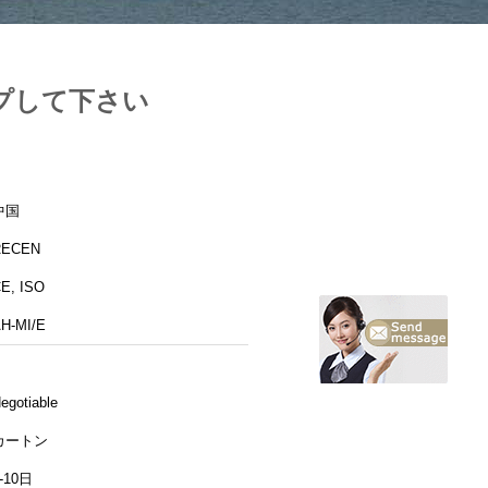
プして下さい
中国
RECEN
E, ISO
H-MI/E
egotiable
カートン
-10日