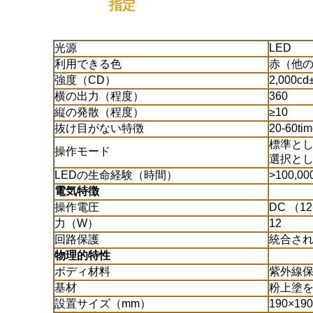
指定
光源
LED
利用できる色
赤（他
強度（CD）
2,000cd
横の出力（程度）
360
縦の発散（程度）
≥10
抜け目がない特徴
20-60tim
標準と
操作モード
選択とし
LEDの生命経験（時間）
>100,00
電気特徴
操作電圧
DC （1
力（W）
12
回路保護
統合さ
物理的特性
ボディ材料
紫外線
基材
粉上塗
設置サイズ（mm）
190×190