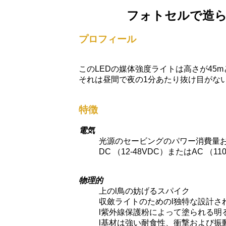
フォトセルで造られ
プロフィール
このLEDの媒体強度ライトは高さが45
それは昼間で夜の1分あたり抜け目がない2
特徴
電気
光源のセービングのパワー消費量お
DC （12-48VDC）またはAC （1
物理的
上のl鳥の妨げるスパイク
収斂ライトのためのl独特な設計さ
l紫外線保護粉によって塗られる明
l基材は強い耐食性、衝撃および振