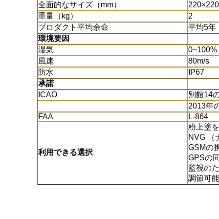
全面的なサイズ（mm）
220×220
重量（kg）
2
プロダクト平均余命
平均5年
環境要因
湿気
0~100%
風速
80m/s
防水
IP67
承諾
ICAO
別館14
2013年
FAA
L-864
粉上塗
NVG （
GSMの
利用できる選択
GPSの
監視のた
調節可能な