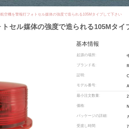
の航空機を警報灯フォトセル媒体の強度で造られる105Mタイプして下さい
ォトセル媒体の強度で造られる105Mタイ
基本情報
起源の場所:
ブランド名:
証明:
C
モデル番号:
A
最小注文数量:
2
価格:
N
パッケージの詳細:
受渡し時間:
7