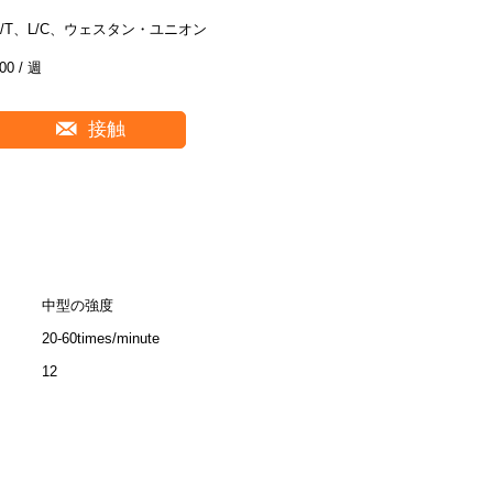
T/T、L/C、ウェスタン・ユニオン
00 / 週
接触
中型の強度
20-60times/minute
12