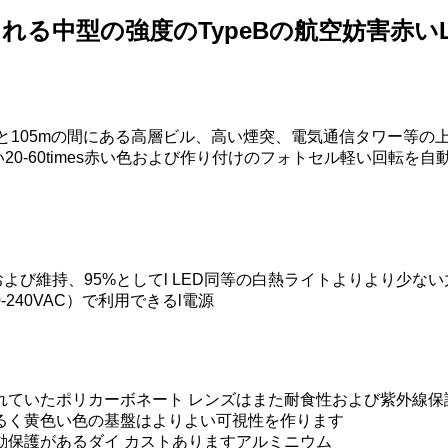
る中型の強度のTypeBの航空妨害赤いL
mと105mの間にある高層ビル、高い煙突、電気通信タワー等
0-60times赤い色および作り付けのフォトセル軽い回転を自
よび維持、95%としてl LED同等の白熱ライトよりより少ない
10-240VAC）で利用できるl電源
れていたポリカーボネート レンズはまた耐食性および紫外線保
るく黄色い色の基盤はよりよい可視性を作ります
動保護があるダイ カストありますアルミニウム