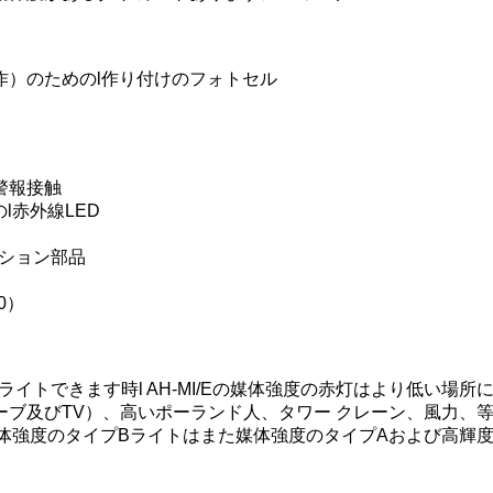
作）のためのl作り付けのフォトセル
警報接触
l赤外線LED
ーション部品
60）
低強度ライトできます時l AH-MI/Eの媒体強度の赤灯はより低
ーブ及びTV）、高いポーランド人、タワー クレーン、風力、
きl媒体強度のタイプBライトはまた媒体強度のタイプAおよび高