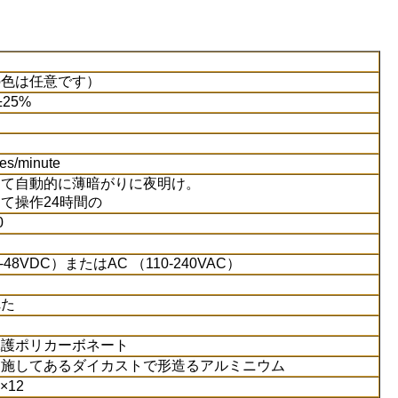
の色は任意です）
±25%
es/minute
して自動的に薄暗がりに夜明け。
て操作24時間の
0
2-48VDC）またはAC （110-240VAC）
れた
保護ポリカーボネート
を施してあるダイカストで形造るアルミニウム
×12