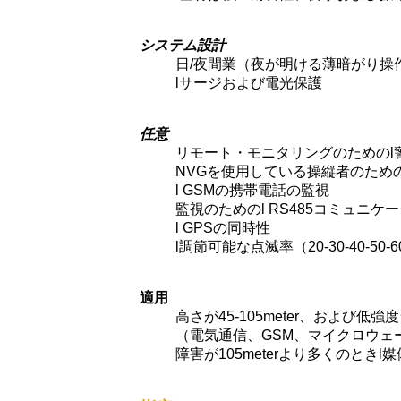
システム設計
日/夜間業（夜が明ける薄暗がり操
lサージおよび電光保護
任意
リモート・モニタリングのためのl
NVGを使用している操縦者のための
l GSMの携帯電話の監視
監視のためのl RS485コミュニケ
l GPSの同時性
l調節可能な点滅率（20-30-40-50-
適用
高さが45-105meter、および
（電気通信、GSM、マイクロウェ
障害が105meterより多くのと