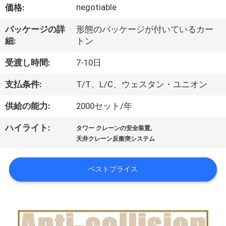
達
negotiable
価格:
に
パッケージの詳
形態のパッケージが付いているカー
つ
細:
トン
い
受渡し時間:
7-10日
て
支払条件:
T/T、L/C、ウェスタン・ユニオン
供給の能力:
2000セット/年
工
,
ハイライト:
タワー クレーンの安全装置
場
天井クレーン反衝突システム
旅
ベストプライス
行
品