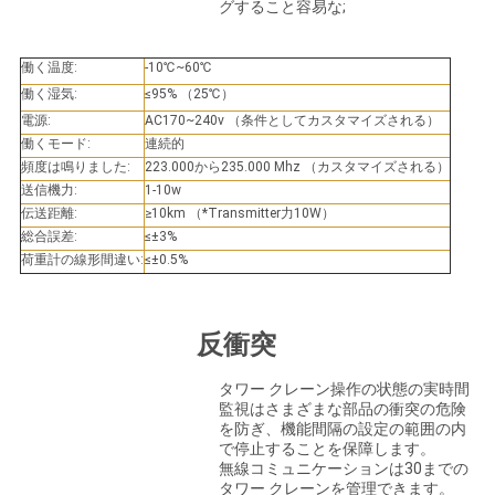
グすること容易な;
さ
い
働く温度:
-10℃~60℃
働く湿気:
≤95% （25℃）
電源:
AC170~240v （条件としてカスタマイズされる）
地
働くモード:
連続的
頻度は鳴りました:
223.000から235.000 Mhz （カスタマイズされる）
図
送信機力:
1-10w
伝送距離:
≥10km （*Transmitter力10W）
総合誤差:
≤±3%
PRIVACY
荷重計の線形間違い:
≤±0.5%
POLICY
反衝突
タワー クレーン操作の状態の実時間
監視はさまざまな部品の衝突の危険
を防ぎ、機能間隔の設定の範囲の内
で停止することを保障します。
無線コミュニケーションは30までの
タワー クレーンを管理できます。