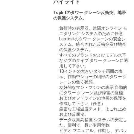
ハイライト
さ
Topkitのタワー クレーン反衝突、地帯
の保護システム。
い
負荷時の表示器、遠隔オンライン モ
ニタリング システムのために任意
Lastestのタワー クレーンの安全シ
引
ステム、統合された反衝突及び地帯
の保護システム。
用
すべてのブランドおよびモデル水平
なジブのタイプ タワー クレーンに適
を
用して下さい。
10インチの大きいタッチ画面の表
要
示、作動中ショーの細部のタワー ク
レーンの働く状態。
友好的なマン・マシンの表示;自動的
求
にタワー クレーン及び障害の座標、
およびオフ・ラインの地帯の保護を
し
作成して下さい（任意）
厳密な工場温度テスト、よごれ止め
て
および反腐食。
データ収集高精度;システムの安定し
下
た、便利で、長い耐用年数;
ビデオ マニュアル、作動し、デバッ