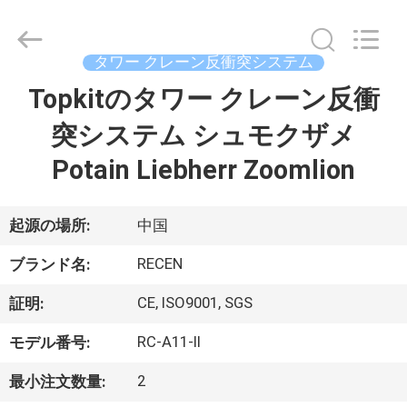
示
器
supplier.
Copyright
©
タワー クレーン反衝突システム
2020
-
Topkitのタワー クレーン反衝
家
2026
Chengdu
Recen
Technology
突システム シュモクザメ
Co.,
Ltd..
プ
Potain Liebherr Zoomlion
All
Rights
Reserved.
ロ
起源の場所:
中国
ダ
RECEN
ク
ブランド名:
ト
CE, ISO9001, SGS
証明:
RC-A11-II
モデル番号:
私
2
最小注文数量: