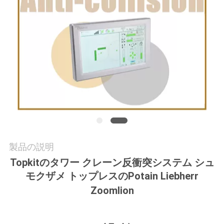
質
管
理
私
達
に
連
製品の説明
絡
Topkitのタワー クレーン反衝突システム シュ
モクザメ トップレスのPotain Liebherr
し
Zoomlion
て
下