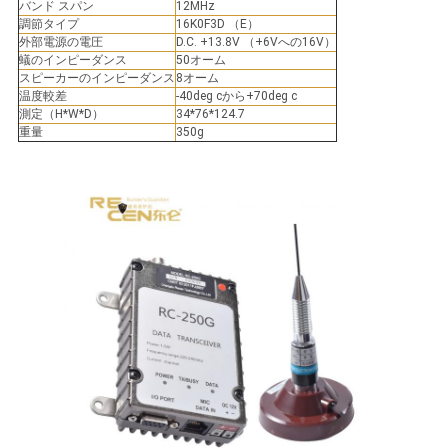
バンド スパン
12MHz
調節タイプ
16K0F3D （E）
外部電源の電圧
D.C. +13.8V （+6Vへの16V）
蟻のインピーダンス
50オーム
スピーカーのインピーダンス
8オーム
温度較差
-40deg cから+70deg c
測定（H*W*D）
34*76*124.7
重量
350g