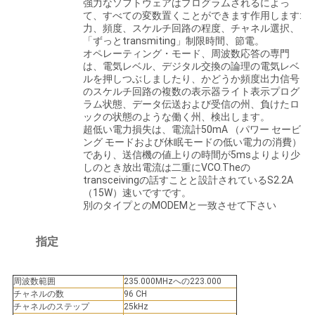
強力なソフトウェアはプログラムされるによっ
さ
て、すべての変数置くことができます作用します:
力、頻度、スケルチ回路の程度、チャネル選択、
い
「ずっとtransmiting」制限時間、節電。
オペレーティング・モード、周波数応答の専門
は、電気レベル、デジタル交換の論理の電気レベ
ルを押しつぶしましたり、かどうか頻度出力信号
地
のスケルチ回路の複数の表示器ライト表示プログ
ラム状態、データ伝送および受信の州、負けたロ
図
ックの状態のような働く州、検出します。
超低い電力損失は、電流計50mA （パワー セービ
ング モードおよび休眠モードの低い電力の消費）
であり、送信機の値上りの時間が5msよりより少
PRIVACY
しのとき放出電流は二重にVCO.Theの
transceivingの話すことと設計されているS2.2A
POLICY
（15W）速いですです。
別のタイプとのMODEMと一致させて下さい
指定
周波数範囲
235.000MHzへの223.000
チャネルの数
96 CH
チャネルのステップ
25kHz