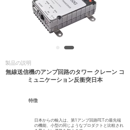
質
管
理
私
達
製品の説明
に
無線送信機のアンプ回路のタワー クレーン コ
ミュニケーション反衝突日本
連
絡
特徴
し
て
日本からの輸入は、第1アンプ回路FETの最先端
の機能、小型の同じようなプロダクトと比較され
下