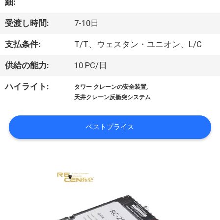
達
細:
に
受渡し時間:
7-10日
つ
支払条件:
T/T、ウェスタン・ユニオン、L/C
い
供給の能力:
10 PC/日
て
,
ハイライト:
タワー クレーンの安全装置
天井クレーン反衝突システム
工
ベストプライス
場
旅
行
品