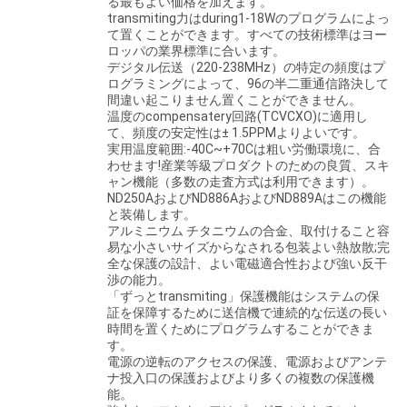
る最もよい価格を加えます。
transmiting力はduring1-18Wのプログラムによっ
さ
て置くことができます。すべての技術標準はヨー
ロッパの業界標準に合います。
い
デジタル伝送（220-238MHz）の特定の頻度はプ
ログラミングによって、96の半二重通信路決して
間違い起こりません置くことができません。
温度のcompensatery回路(TCVCXO)に適用し
引
て、頻度の安定性は± 1.5PPMよりよいです。
実用温度範囲:-40C~+70Cは粗い労働環境に、合
用
わせます!産業等級プロダクトのための良質、スキ
ャン機能（多数の走査方式は利用できます）。
を
ND250AおよびND886AおよびND889Aはこの機能
と装備します。
アルミニウム チタニウムの合金、取付けること容
要
易な小さいサイズからなされる包装よい熱放散;完
全な保護の設計、よい電磁適合性および強い反干
求
渉の能力。
「ずっとtransmiting」保護機能はシステムの保
し
証を保障するために送信機で連続的な伝送の長い
時間を置くためにプログラムすることができま
て
す。
電源の逆転のアクセスの保護、電源およびアンテ
下
ナ投入口の保護およびより多くの複数の保護機
能。