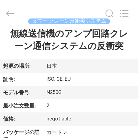
示
器
supplier.
Copyright
©
タワー クレーン反衝突システム
2020
-
無線送信機のアンプ回路クレ
家
2026
Chengdu
Recen
Technology
ーン通信システムの反衝突
Co.,
Ltd..
プ
All
Rights
Reserved.
ロ
起源の場所:
日本
ダ
ISO, CE, EU
証明:
ク
N250G
モデル番号:
ト
2
最小注文数量:
negotiable
価格:
私
パッケージの詳
カートン