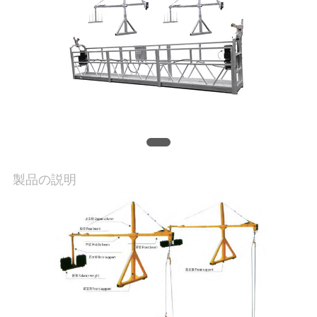
質
管
理
私
達
に
製品の説明
連
絡
し
て
下