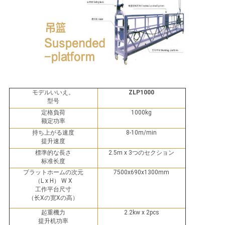
さ
い
引
用
モデルいいえ。
ZLP1000
型号
を
定格負荷
1000kg
额定功率
要
持ち上がる速度
8-10m/min
提升速度
求
標準的な長さ
2.5m x 3つのセクション
标准长度
し
プラットホームの次元
7500x690x1300mm
（
L x H） W X
て
工作平台尺寸
（长Xの宽Xの高）
下
起重機力
2.2kw x 2pcs
提升机功率