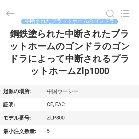
示
器
supplier.
Copyright
©
中断されたプラットホームのゴンドラ
2020
-
鋼鉄塗られた中断されたプラ
家
2026
Chengdu
Recen
Technology
ットホームのゴンドラのゴン
Co.,
Ltd..
プ
All
ドラによって中断されるプラ
Rights
Reserved.
ロ
ットホームZlp1000
ダ
ク
起源の場所:
中国ウーシー
ト
CE, EAC
証明:
ZLP800
モデル番号:
私
5
最小注文数量: