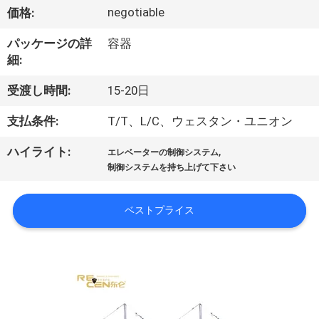
達
negotiable
価格:
に
パッケージの詳
容器
つ
細:
い
受渡し時間:
15-20日
て
支払条件:
T/T、L/C、ウェスタン・ユニオン
,
ハイライト:
エレベーターの制御システム
工
制御システムを持ち上げて下さい
場
ベストプライス
旅
行
品