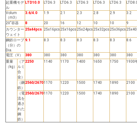
起重機モデ
LTD10.0
LTD6.3
LTD6.3
LTD6.3
LTD6.3
LTD6.3
LTD8.
ル
Volum
3.6/4.0
1.9
2.1
2.3
2.8
2.9
3.2
（m3）
20"容器
8
20
16
12
10
10
9
カウンター
25x44pcs
25x16pcs
25x16pcs
25x24pcs
25x32pcs
25x36pcs
25x40
ウェイト
鋼鉄ロープ
9.1
8.3
8.3
8.3
8.3
8.3
8.6
（分）の
Dia.
電圧（V）
380
380
380
380
380
380
380
重量
（ア
2250
1140
1170
1400
1650
1750
1930
（kg）
ルミ
合
金）
（鋼
2560/2670
1170
1220
1500
1740
1890
2100
鉄）
（電
2560/2670
1170
1220
1500
1740
1890
2100
流を
通さ
れた
鋼
鉄）