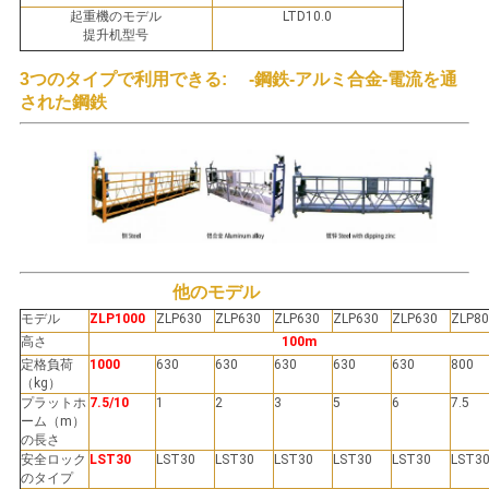
さ
起重機のモデル
LTD10.0
提升机型号
い
3つのタイプで利用できる: -鋼鉄-アルミ合金-
電流を通
された鋼鉄
地
図
PRIVACY
POLICY
他のモデル
モデル
ZLP1000
ZLP630
ZLP630
ZLP630
ZLP630
ZLP630
ZLP80
高さ
100m
定格負荷
1000
630
630
630
630
630
800
（kg）
プラットホ
7.5/10
1
2
3
5
6
7.5
ーム（m）
の長さ
安全ロック
LST30
LST30
LST30
LST30
LST30
LST30
LST3
のタイプ