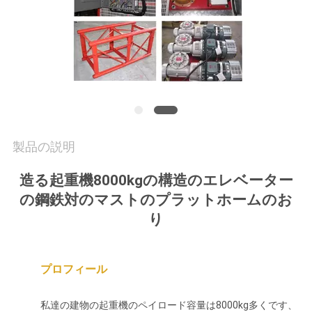
質
管
理
私
達
製品の説明
に
造る起重機8000kgの構造のエレベーター
連
の鋼鉄対のマストのプラットホームのお
り
絡
し
プロフィール
て
下
私達の建物の起重機のペイロード容量は8000kg多くです、