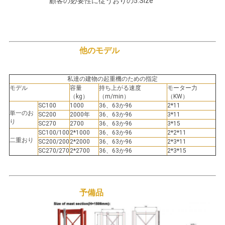
顧客の必要性に従うおりの5.Size
さ
い
他のモデル
地
図
私達の建物の起重機のための指定
モデル
容量
持ち上がる速度
モーター力
（kg）
（m/min）
（KW）
SC100
1000
36、63か96
2*11
PRIVACY
単一のお
SC200
2000年
36、63か96
3*11
り
SC270
2700
36、63か96
3*15
POLICY
SC100/100
2*1000
36、63か96
2*2*11
二重おり
SC200/200
2*2000
36、63か96
2*3*11
SC270/270
2*2700
36、63か96
2*3*15
予備品