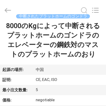
示
器
supplier.
Copyright
©
中断されたプラットホームのゴンドラ
2020
-
8000のKgによって中断される
家
2026
Chengdu
Recen
Technology
プラットホームのゴンドラの
Co.,
Ltd..
プ
All
エレベーターの鋼鉄対のマス
Rights
Reserved.
ロ
トのプラットホームのおり
ダ
ク
起源の場所:
中国
ト
CE, EAC, ISO
証明:
5
最小注文数量:
私
negotiable
価格: