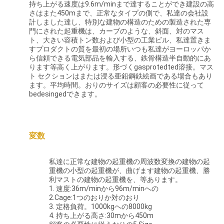
持ち上がる速度は9.6m/minまで達することができ建設の高
さ
さはまた450mまで、正常なタイプの側で、私達の会社設
計しました達し、特別な建物の構造のための製造された専
門にされた起重機は、カーブのような、斜面、対のマス
い
ト、大きい容積トン数および小型の工業ビル、私達置きま
すプロダクトの質を最初の場所いつも私達がヨーロッパか
ら信頼できる電気部品を輸入する、鉄骨構造半自動的にあ
ります等高く上がります。形づくgasprotedted溶接。マス
引
ト セクションはまたは浸る亜鉛鋼鉄絵画である場合もあり
ます。平均時間。おりのサイズは顧客の必要性に従って
用
bedesingedできます。
を
要
変数
求
私達に正常な建物の起重機の周波数変換の建物の起
し
重機の小型の起重機が、曲げます建物の起重機、勝
利マストの建物の起重機を、等あります。
て
1. 速度:36m/minから96m/minへの
2.Cage:1つのおりか対のおり
3. 定格負荷。1000kgへの8000kg
下
4. 持ち上がる高さ:30mから450m