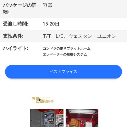
達
パッケージの詳
容器
に
細:
つ
受渡し時間:
15-20日
い
支払条件:
T/T、L/C、ウェスタン・ユニオン
て
,
ハイライト:
ゴンドラの働きプラットホーム
エレベーターの制御システム
工
ベストプライス
場
旅
行
品