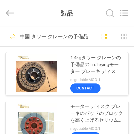
示
器
supplier.
製品
Copyright
©
2020
-
家
2026
19
Chengdu
中国 タワー クレーンの予備品
Recen
タワー クレーンの
Technology
Co.,
Ltd..
プ
All
負荷時の表示器
Rights
1.4kgタワー クレーンの
Reserved.
ロ
予備品のTrolleyingモー
ター ブレーキ ディスク
ダ
耐久性
negotiable MOQ:1
ク
CONTACT
6
ト
自動安全な負荷表示
モーター ディスク ブレ
ーキのパッドのブロック
器
私
を高く上げるセリウムに
よって承認されるタワー
negotiable MOQ:1