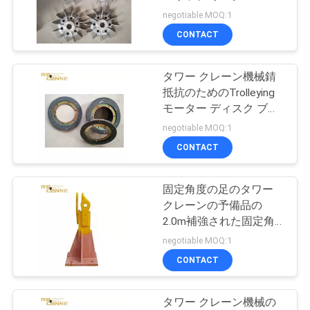
質
ー
negotiable MOQ:1
管
CONTACT
14
理
ビデオ モニタリン
タワー クレーン機械錆
抵抗のためのTrolleying
グ システム
私
モーター ディスク ブレ
ーキのパッド
negotiable MOQ:1
達
CONTACT
に
連
固定角度の足のタワー
26
クレーンの予備品の
タワー クレーンの
絡
2.0m補強された固定角
度
negotiable MOQ:1
し
予備品
CONTACT
て
下
タワー クレーン機械の