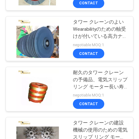
達
クレーンの予備品
CONTACT
に
タワー クレーンのよい
つ
7
Wearabilityのための軸受
い
クレーン安全な負荷
けが付いている高力ナイ
ロン滑車の車輪
negotiable MOQ:1
て
表示器
CONTACT
工
耐久のタワー クレーン
の予備品、電気スリップ
場
リング モーター長い寿
31
旅
命
negotiable MOQ:1
タワー クレーン反
CONTACT
行
衝突システム
タワー クレーンの建設
品
機械の使用のための電気
スリップ リング モータ