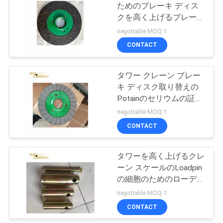
ためのブレーキ ディス
さ
クを高く上げるブレーキ
14
パッドのタワー クレー
negotiable MOQ:1
い
タワーのクレーン
ンの部品
CONTACT
制御のパネル
引
タワー クレーン ブレー
キ ディスク取り替えの
用
Potainのセリウムの証明
を
1.5kgの重量
negotiable MOQ:1
CONTACT
要
16
中断されたプラッ
求
タワーを高く上げるクレ
し
ーン スケールのLoadpin
トホームのゴンド
の細胞のためのローディ
て
ングのタワー クレーン
negotiable MOQ:1
ラ
の荷重計
下
CONTACT