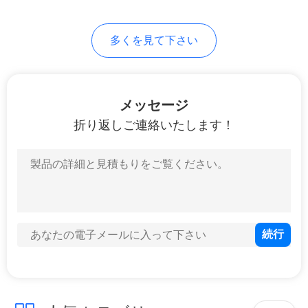
さ
26
い
多くを見て下さい
建築材の試験装置
地
メッセージ
図
折り返しご連絡いたします！
PRIVACY
19
POLICY
スマートな家の制
御システム