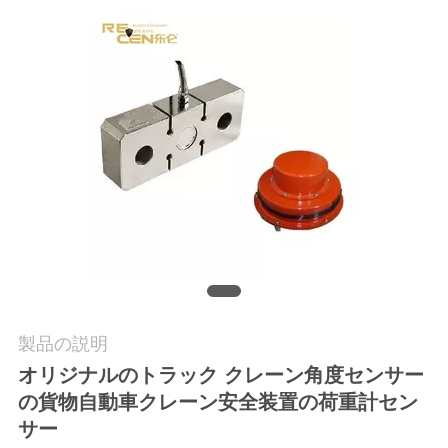
質
管
理
私
達
に
連
絡
製品の説明
し
オリジナルのトラック クレーン角度センサー
て
の貨物自動車クレーン安全装置の荷重計セン
サー
下