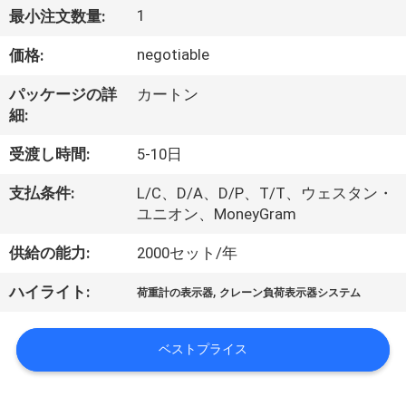
達
1
最小注文数量:
に
negotiable
価格:
つ
パッケージの詳
カートン
い
細:
て
受渡し時間:
5-10日
支払条件:
L/C、D/A、D/P、T/T、ウェスタン・
工
ユニオン、MoneyGram
場
供給の能力:
2000セット/年
旅
,
ハイライト:
荷重計の表示器
クレーン負荷表示器システム
行
ベストプライス
品