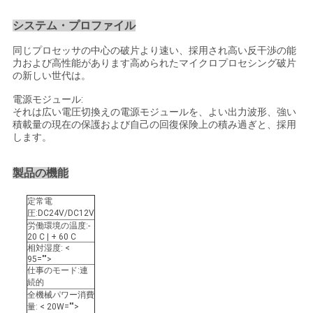
さ
システム・プロファイル
い
同じプロセッサの中心の破片より速い、採用され高い反干渉の能
力および高性能があります高められたマイクロプロセシング破片
の新しい世代は。
引
電源モジュール:
それは広い電圧切換えの電源モジュールを、よい出力波形、強い
用
積載量の現在の保護および自己の回復保険上の積み過ぎと、採用
します。
を
製品の機能
要
定常電
求
圧:DC24V/DC12V
労働環境の温度:-
し
20 C | + 60 C
相対湿度: <
95="">
て
仕事のモード:連
続的
下
全機械パワー消費
量: < 20W="">