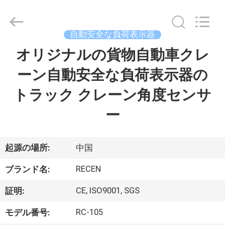
示
器
supplier.
Copyright
©
自動安全な負荷表示器
2020
-
オリジナルの貨物自動車クレ
家
2026
Chengdu
Recen
Technology
ーン自動安全な負荷表示器の
Co.,
Ltd..
プ
All
トラック クレーン角度センサ
Rights
Reserved.
ロ
ー
ダ
ク
起源の場所:
中国
ト
RECEN
ブランド名:
CE, ISO9001, SGS
証明:
私
RC-105
モデル番号: