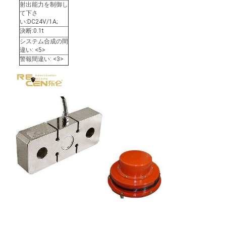
さ
射出能力を制御し
て下さ
い:DC24V/1A;
い
決断:0.1t
システム合成の間
違い: <5>
地
警報間違い: <3>
図
PRIVACY
POLICY